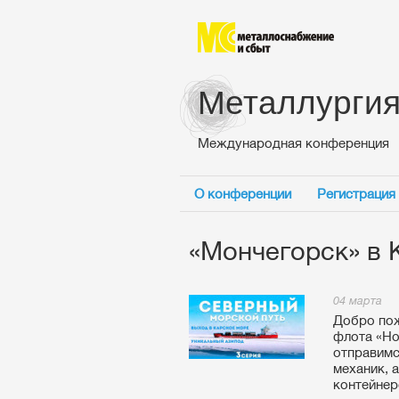
Металлургия
Международная конференция
О конференции
Регистрация
«Мончегорск» в 
04 марта
Добро пож
флота «Но
отправимс
механик, 
контейнер