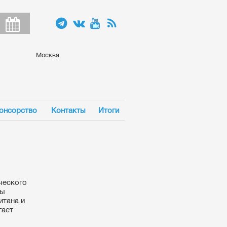
Москва
онсорство
Контакты
Итоги
ческого
мы
итана и
гает